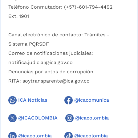
Teléfono Conmutador: (+57)-601-794-4492
Ext. 1901
Canal electrónico de contacto:
Trámites -
Sistema PQRSDF
Correo de notificaciones judiciales:
notifica.judicial@ica.gov.co
Denuncias por actos de corrupción
RITA:
soytransparente@ica.gov.co
ICA Noticias
@icacomunica
@ICACOLOMBIA
@icacolombia
@icacolombia
@icacolombia