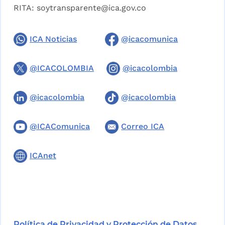
RITA:
soytransparente@ica.gov.co
ICA Noticias
@icacomunica
@ICACOLOMBIA
@icacolombia
@icacolombia
@icacolombia
@ICAComunica
Correo ICA
ICAnet
Política de Privacidad y Protección de Datos