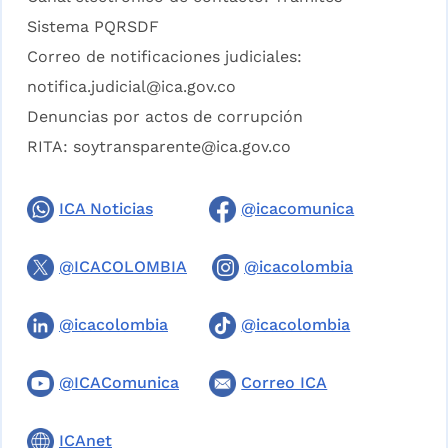
Sistema PQRSDF
Correo de notificaciones judiciales:
notifica.judicial@ica.gov.co
Denuncias por actos de corrupción
RITA:
soytransparente@ica.gov.co
ICA Noticias
@icacomunica
@ICACOLOMBIA
@icacolombia
@icacolombia
@icacolombia
@ICAComunica
Correo ICA
ICAnet