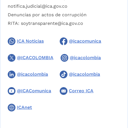
notifica.judicial@ica.gov.co
Denuncias por actos de corrupción
RITA:
soytransparente@ica.gov.co
ICA Noticias
@icacomunica
@ICACOLOMBIA
@icacolombia
@icacolombia
@icacolombia
@ICAComunica
Correo ICA
ICAnet