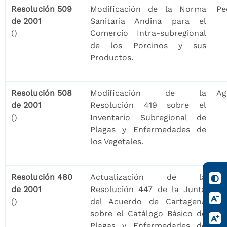
Resolución 509
Modificación de la Norma
Pe
de 2001
Sanitaria Andina para el
()
Comercio Intra-subregional
de los Porcinos y sus
Productos.
Resolución 508
Modificación de la
Ag
de 2001
Resolución 419 sobre el
()
Inventario Subregional de
Plagas y Enfermedades de
los Vegetales.
Resolución 480
Actualización de la
Pe
de 2001
Resolución 447 de la Junta
()
del Acuerdo de Cartagena
sobre el Catálogo Básico de
Plagas y Enfermedades de