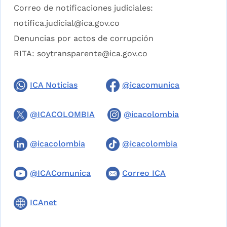
Correo de notificaciones judiciales:
notifica.judicial@ica.gov.co
Denuncias por actos de corrupción
RITA:
soytransparente@ica.gov.co
ICA Noticias
@icacomunica
@ICACOLOMBIA
@icacolombia
@icacolombia
@icacolombia
@ICAComunica
Correo ICA
ICAnet