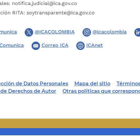
ales:
notifica.judicial@ica.gov.co
pción RITA:
soytransparente@ica.gov.co
munica
@ICACOLOMBIA
@icacolombia
Comunica
Correo ICA
ICAnet
tección de Datos Personales
Mapa del sitio
Términos
a de Derechos de Autor
Otras políticas que correspon