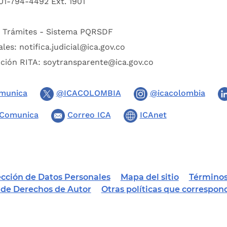
01-794-4492 Ext. 1901
:
Trámites - Sistema PQRSDF
ales:
notifica.judicial@ica.gov.co
pción RITA:
soytransparente@ica.gov.co
munica
@ICACOLOMBIA
@icacolombia
Comunica
Correo ICA
ICAnet
tección de Datos Personales
Mapa del sitio
Términos
a de Derechos de Autor
Otras políticas que correspon