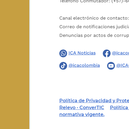
Teléfono Conmutador: (+57)-6
Canal electrónico de contacto
Correo de notificaciones judici
Denuncias por actos de corru
ICA Noticias
@icaco
@icacolombia
@ICA
Política de Privacidad y Pro
Relevo - ConverTIC
Polític
normativa vigente.