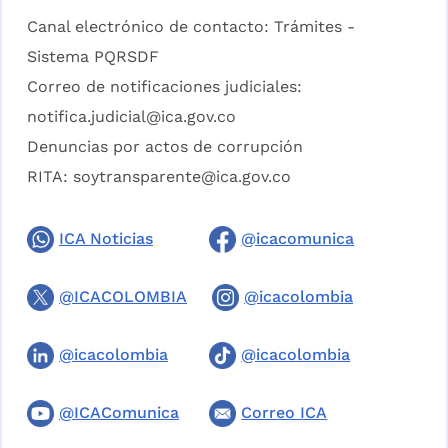
Canal electrónico de contacto:
Trámites -
Sistema PQRSDF
Correo de notificaciones judiciales:
notifica.judicial@ica.gov.co
Denuncias por actos de corrupción
RITA:
soytransparente@ica.gov.co
ICA Noticias
@icacomunica
@ICACOLOMBIA
@icacolombia
@icacolombia
@icacolombia
@ICAComunica
Correo ICA