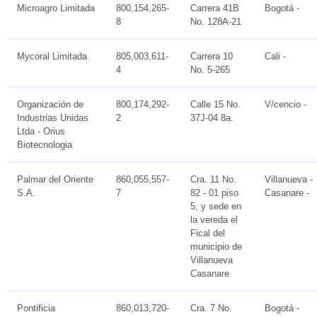
Microagro Limitada
800,154,265-
Carrera 41B
Bogotá -
8
No. 128A-21
Mycoral Limitada
805,003,611-
Carrera 10
Cali -
4
No. 5-265
Organización de
800,174,292-
Calle 15 No.
V/cencio -
Industrias Unidas
2
37J-04 8a.
Ltda - Orius
Biotecnologia
Palmar del Oriente
860,055,557-
Cra. 11 No.
Villanueva -
S.A.
7
82 - 01 piso
Casanare -
5, y sede en
la vereda el
Fical del
municipio de
Villanueva
Casanare
Pontificia
860,013,720-
Cra. 7 No.
Bogotá -