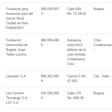
Fundación para
800,028,687-
Calle 83A
Bogotá -
Asesorias para del
3
No. 72-24/18
Sector Rural
Ciudad de Dios
FUNDASES
Fundación
860,006,848-
Autopista
Chía-
Universidad de
6
norte Km3
Cundinamar
Bogotá Jorge
delante de la
-
Tadeo Lozano
caro entrada
Cindamanoy
Chía
Laverlam S.A.
890,302,442-
Carrera 5 No.
Cali - Valle -
8
47-165
Live System
830,056,058-
Calle 17A
Bogotá -
Tecnology S.A. -
9
No. 68D-38
LST S.A.