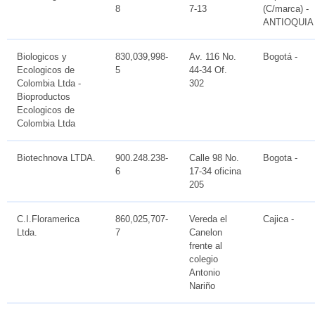
8
7-13
(C/marca) -
ANTIOQUIA
Biologicos y
830,039,998-
Av. 116 No.
Bogotá -
Ecologicos de
5
44-34 Of.
Colombia Ltda -
302
Bioproductos
Ecologicos de
Colombia Ltda
Biotechnova LTDA.
900.248.238-
Calle 98 No.
Bogota -
6
17-34 oficina
205
C.I.Floramerica
860,025,707-
Vereda el
Cajica -
Ltda.
7
Canelon
frente al
colegio
Antonio
Nariño