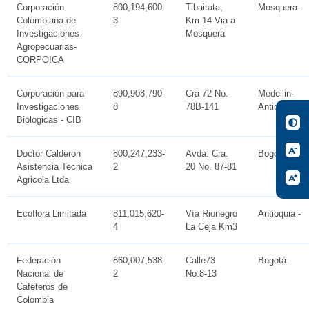
Corporación
800,194,600-
Tibaitata,
Mosquera -
Colombiana de
3
Km 14 Via a
Investigaciones
Mosquera
Agropecuarias-
CORPOICA
Corporación para
890,908,790-
Cra 72 No.
Medellin-
Investigaciones
8
78B-141
Antioquia -
Biologicas - CIB
Doctor Calderon
800,247,233-
Avda. Cra.
Bogotá -
Asistencia Tecnica
2
20 No. 87-81
Agricola Ltda
Ecoflora Limitada
811,015,620-
Vía Rionegro
Antioquia -
4
La Ceja Km3
Federación
860,007,538-
Calle73
Bogotá -
Nacional de
2
No.8-13
Cafeteros de
Colombia