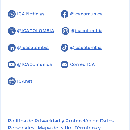
ICA Noticias
@icacomunica
@ICACOLOMBIA
@icacolombia
@icacolombia
@icacolombia
@ICAComunica
Correo ICA
ICAnet
Política de Privacidad y Protección de Datos
Personales
Mapa del sitio
Términos y