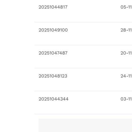
20251044817
05-1
20251049100
28-1
20251047487
20-1
20251048123
24-1
20251044344
03-1