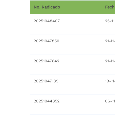
No. Radicado
Fech
20251048407
25-1
20251047850
21-11
20251047642
21-11
20251047189
19-1
20251044852
06-1