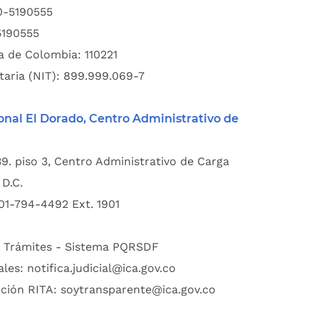
00-5190555
5190555
a de Colombia: 110221
taria (NIT): 899.999.069-7
onal El Dorado, Centro Administrativo de
39. piso 3, Centro Administrativo de Carga
D.C.
01-794-4492 Ext. 1901
:
Trámites - Sistema PQRSDF
ales:
notifica.judicial@ica.gov.co
pción RITA:
soytransparente@ica.gov.co