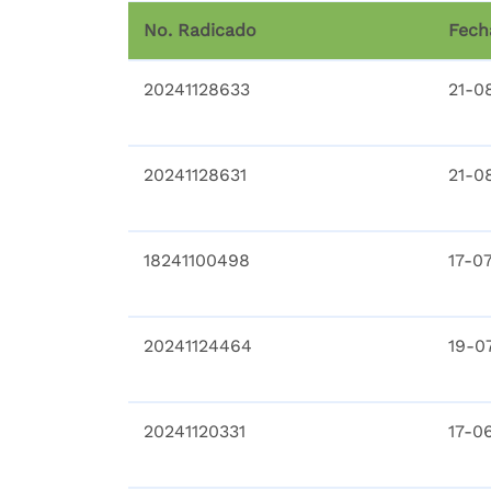
No. Radicado
Fech
20241128633
21-0
20241128631
21-0
18241100498
17-0
20241124464
19-0
20241120331
17-0