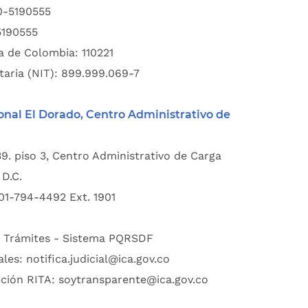
00-5190555
5190555
a de Colombia: 110221
taria (NIT): 899.999.069-7
onal El Dorado, Centro Administrativo de
39. piso 3, Centro Administrativo de Carga
D.C.
01-794-4492 Ext. 1901
:
Trámites - Sistema PQRSDF
ales:
notifica.judicial@ica.gov.co
pción RITA:
soytransparente@ica.gov.co