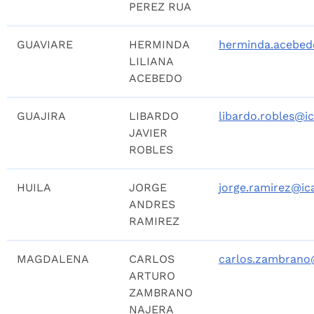
PEREZ RUA
GUAVIARE
HERMINDA
herminda.acebed
LILIANA
ACEBEDO
GUAJIRA
LIBARDO
libardo.robles@ic
JAVIER
ROBLES
HUILA
JORGE
jorge.ramirez@ic
ANDRES
RAMIREZ
MAGDALENA
CARLOS
carlos.zambrano@
ARTURO
ZAMBRANO
NAJERA