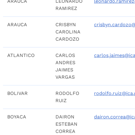
ARAUCA
LEONARDO
leonardo.ramirez
RAMIREZ
ARAUCA
CRISBYN
crisbyn.cardozo@
CAROLINA
CARDOZO
ATLANTICO
CARLOS
carlos.jaimes@ica
ANDRES
JAIMES
VARGAS
BOLIVAR
RODOLFO
rodolfo.ruiz@ica.
RUIZ
BOYACA
DAIRON
dairon.correa@ic
ESTEBAN
CORREA