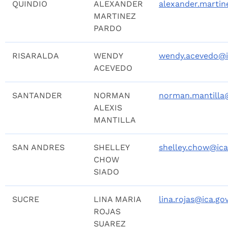
QUINDIO
ALEXANDER
alexander.martin
MARTINEZ
PARDO
RISARALDA
WENDY
wendy.acevedo@i
ACEVEDO
SANTANDER
NORMAN
norman.mantilla@
ALEXIS
MANTILLA
SAN ANDRES
SHELLEY
shelley.chow@ica
CHOW
SIADO
SUCRE
LINA MARIA
lina.rojas@ica.go
ROJAS
SUAREZ