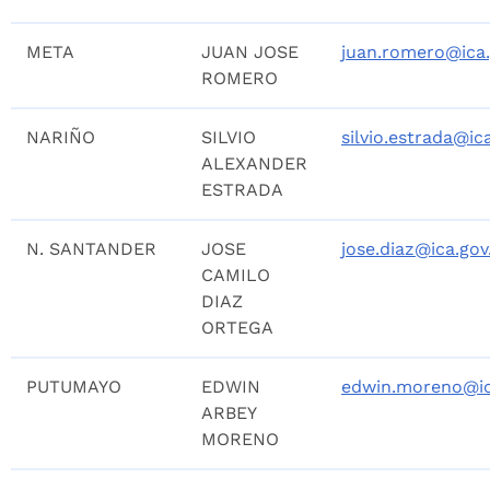
META
JUAN JOSE
juan.romero@ica.
ROMERO
NARIÑO
SILVIO
silvio.estrada@ic
ALEXANDER
ESTRADA
N. SANTANDER
JOSE
jose.diaz@ica.gov
CAMILO
DIAZ
ORTEGA
PUTUMAYO
EDWIN
edwin.moreno@ic
ARBEY
MORENO