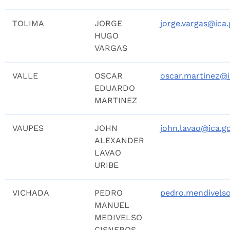
TOLIMA
JORGE
jorge.vargas@ica.
HUGO
VARGAS
VALLE
OSCAR
oscar.martinez@i
EDUARDO
MARTINEZ
VAUPES
JOHN
john.lavao@ica.g
ALEXANDER
LAVAO
URIBE
VICHADA
PEDRO
pedro.mendivelso
MANUEL
MEDIVELSO
CISNEROS