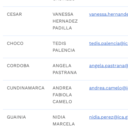
CESAR
VANESSA
vanessa.hernand
HERNADEZ
PADILLA
CHOCO
TEDIS
tedis.palencia@ic
PALENCIA
CORDOBA
ANGELA
angela.pastrana@
PASTRANA
CUNDINAMARCA
ANDREA
andrea.camelo@i
FABIOLA
CAMELO
GUAINIA
NIDIA
nidia.perez@ica.g
MARCELA