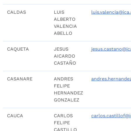
CALDAS
LUIS
luis.valencia@ica
ALBERTO
VALENCIA
ABELLO
CAQUETA
JESUS
jesus.castano@ic
AICARDO
CASTAÑO
CASANARE
ANDRES
andres.hernande
FELIPE
HERNANDEZ
GONZALEZ
CAUCA
CARLOS
carlos.castillof@
FELIPE
CASTILLO