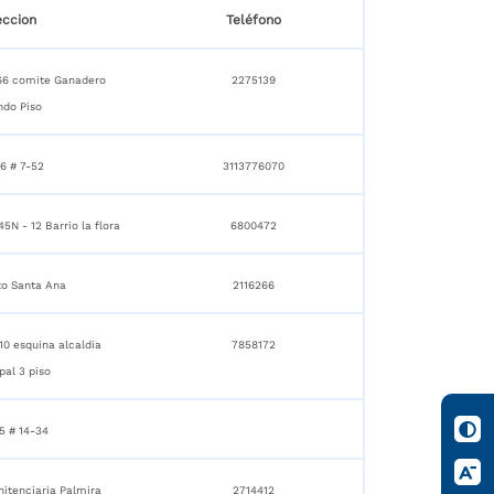
eccion
Teléfono
 66 comite Ganadero
2275139
ndo Piso
6 # 7-52
3113776070
5N - 12 Barrio la flora
6800472
to Santa Ana
2116266
 10 esquina alcaldia
7858172
pal 3 piso
5 # 14-34
nitenciaria Palmira
2714412