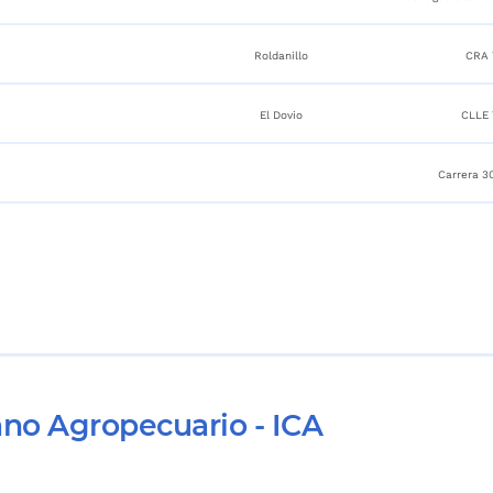
Roldanillo
CRA 
El Dovio
CLLE 
Carrera 3
ano Agropecuario - ICA