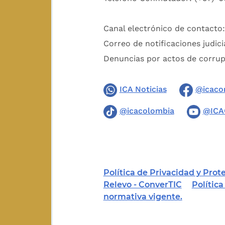
Canal electrónico de contacto
Correo de notificaciones judici
Denuncias por actos de corru
ICA Noticias
@icaco
@icacolombia
@ICA
Política de Privacidad y Pro
Relevo - ConverTIC
Polític
normativa vigente.