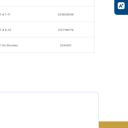
7 # 7-17
3218308156
7 # 6-52
3127186176
0 Vía Morales
2244551