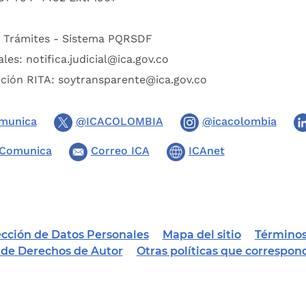
:
Trámites - Sistema PQRSDF
ales:
notifica.judicial@ica.gov.co
pción RITA:
soytransparente@ica.gov.co
munica
@ICACOLOMBIA
@icacolombia
Comunica
Correo ICA
ICAnet
tección de Datos Personales
Mapa del sitio
Términos
a de Derechos de Autor
Otras políticas que correspon