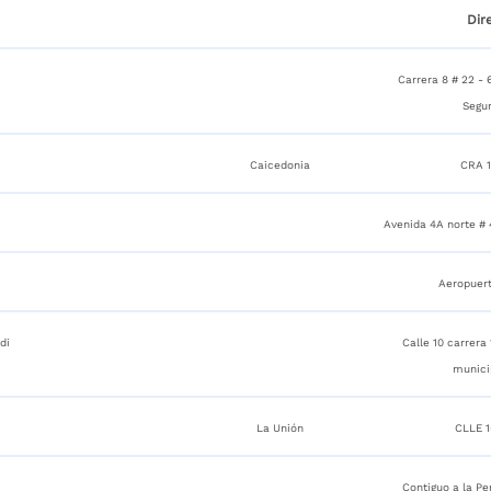
Dir
Carrera 8 # 22 -
Segu
Caicedonia
CRA 1
Avenida 4A norte # 4
Aeropuer
di
Calle 10 carrera
munici
La Unión
CLLE 1
Contiguo a la Pe