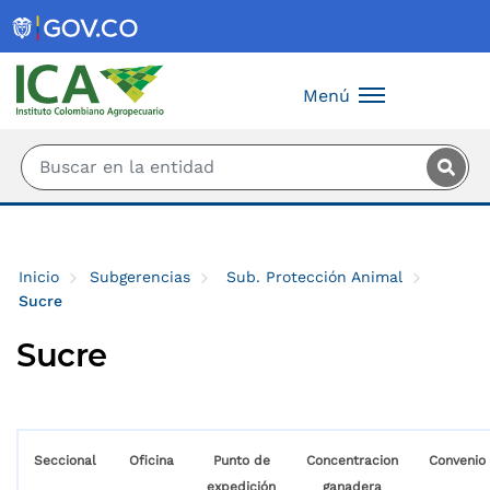
Saltar al contenido principal
Menú
Inicio
Subgerencias
Sub. Protección Animal
Sucre
Sucre
Seccional
Oficina
Punto de
Concentracion
Convenio
expedición
ganadera