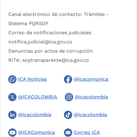
Canal electrónico de contacto:
Trámites -
Sistema PQRSDF
Correo de notificaciones judiciales:
notifica.judicial@ica.gov.co
Denuncias por actos de corrupción
RITA:
soytransparente@ica.gov.co
ICA Noticias
@icacomunica
@ICACOLOMBIA
@icacolombia
@icacolombia
@icacolombia
@ICAComunica
Correo ICA