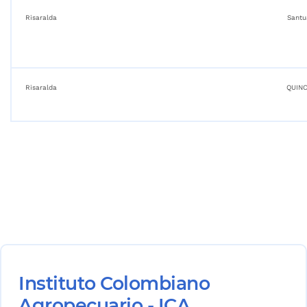
Risaralda
Santu
Risaralda
QUINC
Instituto Colombiano
Agropecuario - ICA