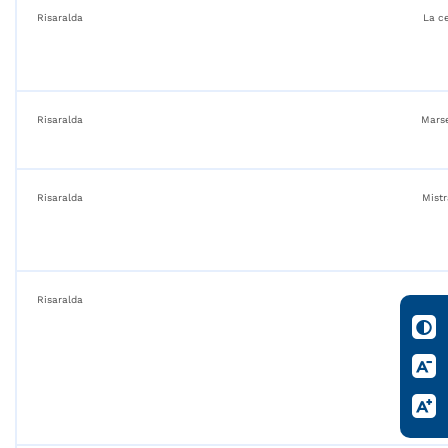
Risaralda
La ce
Risaralda
Marse
Risaralda
Mistr
Risaralda
Pueb
ric