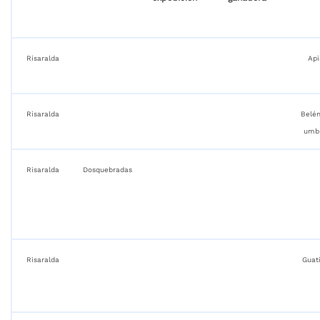
Risaralda
Api
Risaralda
Belén
umbr
Risaralda
Dosquebradas
Risaralda
Guat