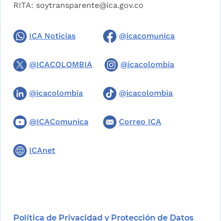
RITA:
soytransparente@ica.gov.co
ICA Noticias
@icacomunica
@ICACOLOMBIA
@icacolombia
@icacolombia
@icacolombia
@ICAComunica
Correo ICA
ICAnet
Política de Privacidad y Protección de Datos