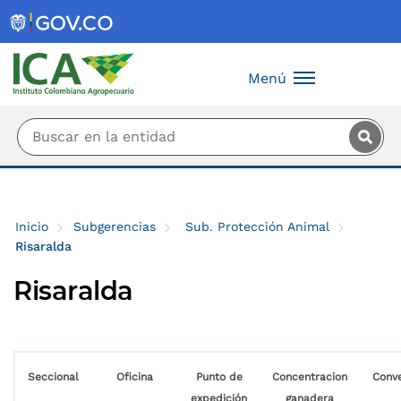
Saltar al contenido principal
Menú
Inicio
Subgerencias
Sub. Protección Animal
Risaralda
Risaralda
Seccional
Oficina
Punto de
Concentracion
Conv
expedición
ganadera