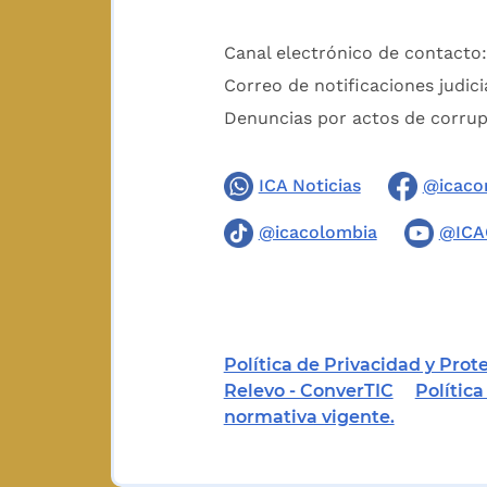
Canal electrónico de contacto
Correo de notificaciones judici
Denuncias por actos de corru
ICA Noticias
@icaco
@icacolombia
@ICA
Política de Privacidad y Pro
Relevo - ConverTIC
Polític
normativa vigente.