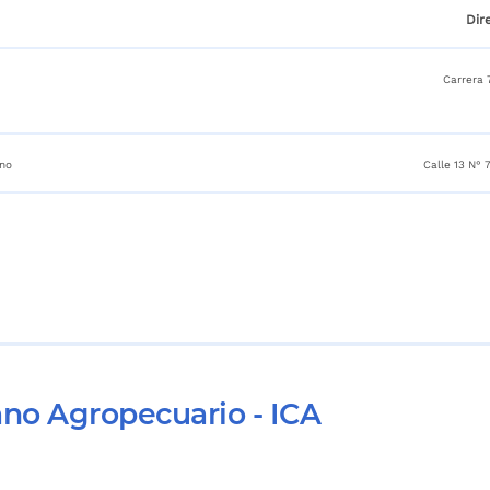
Dir
Carrera 
rno
Calle 13 N° 
ano Agropecuario - ICA