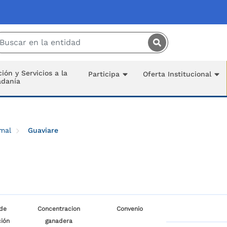
Saltar al contenido principal
ión y Servicios a la
Participa
Oferta Institucional
adanía
imal
Guaviare
de
Concentracion
Convenio
ión
ganadera