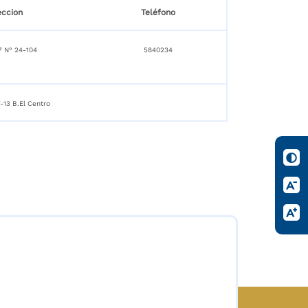
eccion
Teléfono
7 N° 24-104
5840234
7-13 B.El Centro