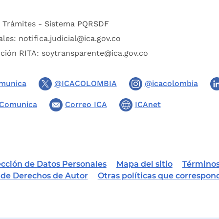
:
Trámites - Sistema PQRSDF
ales:
notifica.judicial@ica.gov.co
pción RITA:
soytransparente@ica.gov.co
munica
@ICACOLOMBIA
@icacolombia
Comunica
Correo ICA
ICAnet
tección de Datos Personales
Mapa del sitio
Términos
a de Derechos de Autor
Otras políticas que correspon