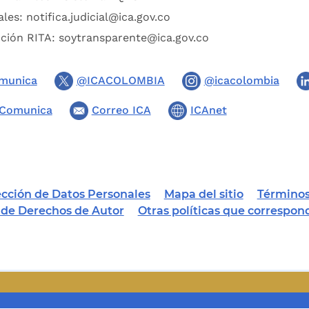
ales:
notifica.judicial@ica.gov.co
pción RITA:
soytransparente@ica.gov.co
munica
@ICACOLOMBIA
@icacolombia
Comunica
Correo ICA
ICAnet
tección de Datos Personales
Mapa del sitio
Términos
a de Derechos de Autor
Otras políticas que correspon