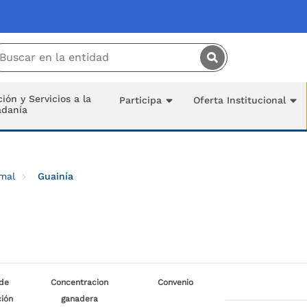
Saltar al contenido principal
ión y Servicios a la
Participa
Oferta Institucional
adanía
imal
Guainía
de
Concentracion
Convenio
ión
ganadera