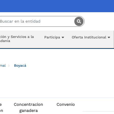
Saltar al contenido principal
ión y Servicios a la
Participa
Oferta Institucional
adanía
imal
Boyacá
e
Concentracion
Convenio
ón
ganadera