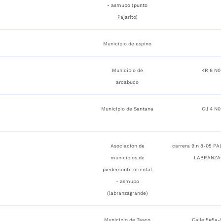
- asmupo (punto
Pajarito)
Municipio de espino
Municipio de
KR 6 N0
arcabuco
Municipio de Santana
Cll 4 N0
Asociación de
carrera 9 n 8-05 P
municipios de
LABRANZA
piedemonte oriental
- asmupo
(labranzagrande)
Municipio de Tasco
Calle 5#5a-