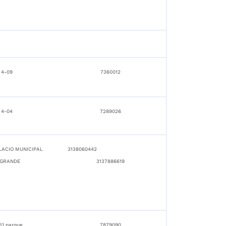
 4-09
7360012
 4-04
7289026
ALACIO MUNICIPAL
3138060442
GRANDE
3137886619
51 parque
7879090