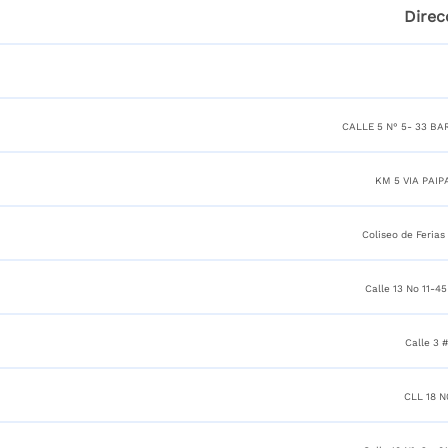
Direc
CALLE 5 N° 5- 33 B
KM 5 VIA PAIP
Coliseo de Ferias
Calle 13 No 11-45
Calle 3 #
CLL 18 N