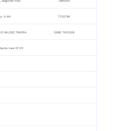
1, Segundo Piso
7880041
o. 5-64
7702795
RIO VALDEZ TAVERA
(098) 7423209
anta Ines Of 211