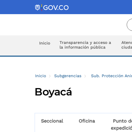
Transparencia y acceso a
Atenc
Inicio
la información pública
ciud
Inicio
Subgerencias
Sub. Protección An
Boyacá
Seccional
Oficina
Punto d
expedici