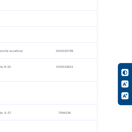
concha acustica)
3203035785
 No 9-20
3102530833
No. 5-37
7594236