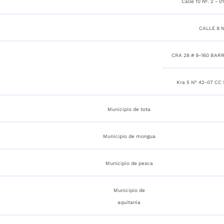
Calle 10 Nº. 2 - 0
CALLE 8 N
CRA 28 # 9-160 BAR
Kra 5 N° 42-07 CC S
Municipio de tota
Municipio de mongua
Municipio de pesca
Municipio de
aquitania