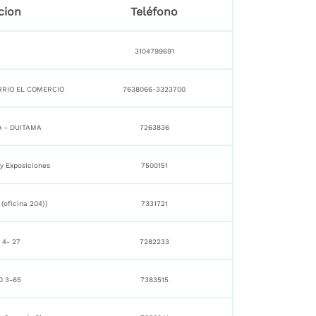
cion
Teléfono
3104799691
ARRIO EL COMERCIO
7638066-3323700
A - DUITAMA
7263836
 y Exposiciones
7500151
 (oficina 204))
7331721
 4- 27
7282233
0 3-65
7383515