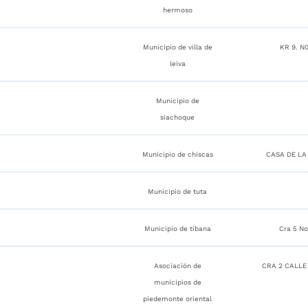
hermoso
Municipio de villa de
KR 9. N0
leiva
Municipio de
siachoque
Municipio de chiscas
CASA DE LA
Municipio de tuta
Municipio de tibana
Cra 5 No
Asociación de
CRA 2 CALLE
municipios de
piedemonte oriental