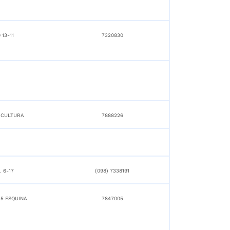
 13-11
7320830
 CULTURA
7888226
. 6-17
(098) 7338191
 5 ESQUINA
7847005