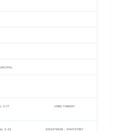
UNICIPAL
o. 3-17
(098) 7366001
No. 2-23
3203479438 - 3144737957